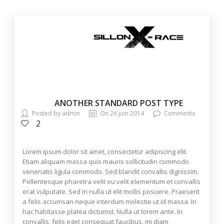
ANOTHER STANDARD POST TYPE
Posted by admin
On 26 juin 2014
Comments
2
Lorem ipsum dolor sit amet, consectetur adipiscing elit.
Etiam aliquam massa quis mauris sollicitudin commodo
venenatis ligula commodo. Sed blandit convallis dignissim.
Pellentesque pharetra velit eu velit elementum et convallis
erat vulputate. Sed in nulla ut elit mollis posuere. Praesent
a felis accumsan neque interdum molestie ut id massa. In
hac habitasse platea dictumst. Nulla ut lorem ante. In
convallis, felis eget consequat faucibus, mi diam